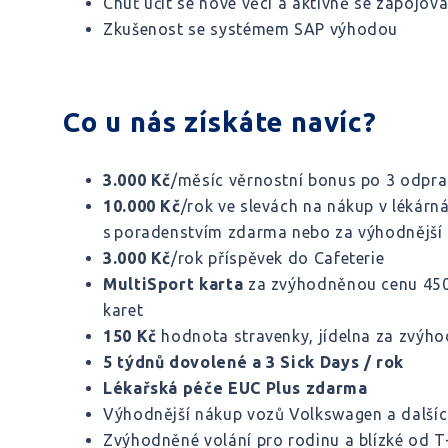
Chuť učit se nové věci a aktivně se zapojov
Zkušenost se systémem SAP výhodou
Co u nás získáte navíc?
3.000 Kč
/měsíc věrnostní bonus po 3 odpra
10.000 Kč
/rok ve slevách na nákup v lékárn
s poradenstvím zdarma nebo za výhodnější
3.000 Kč
/rok příspěvek do Cafeterie
MultiSport karta
za zvýhodněnou cenu 450
karet
150 Kč
hodnota stravenky, jídelna za zvýho
5 týdnů dovolené a 3 Sick Days / rok
Lékařská péče EUC Plus zdarma
Výhodnější nákup vozů Volkswagen a další
Zvýhodněné volání pro rodinu a blízké od 