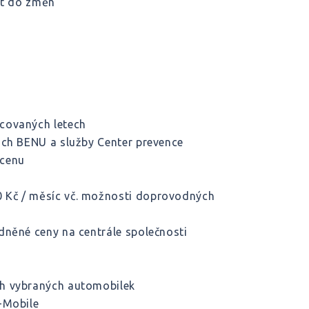
at do změn
covaných letech
ách BENU a služby Center prevence
 cenu
 Kč / měsíc vč. možnosti doprovodných
dněné ceny na centrále společnosti
ch vybraných automobilek
T-Mobile