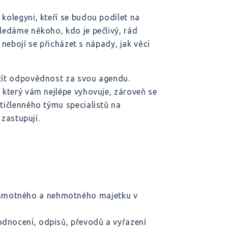
olegyni, kteří se budou podílet na
edáme někoho, kdo je pečlivý, rád
 nebojí se přicházet s nápady, jak věci
zít odpovědnost za svou agendu.
který vám nejlépe vyhovuje, zároveň se
tičlenného týmu specialistů na
 zastupují.
 hmotného a nehmotného majetku v
odnocení, odpisů, převodů a vyřazení