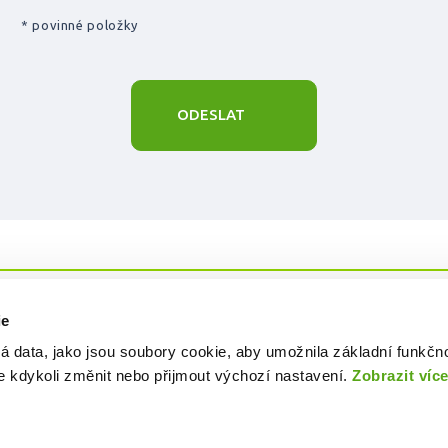
* povinné položky
ODESLAT
ie
Ochrana osobních údajů
Používání c
á data, jako jsou soubory cookie, aby umožnila základní funkčn
 kdykoli změnit nebo přijmout výchozí nastavení.
Zobrazit víc