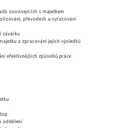
ladů souvisejících s majetkem
pořizování, převodech a vyřazování
í závěrku
ajetku a zpracování jejích výsledků
ání efektivnějších způsobů práce
etku
stup
h oddělení