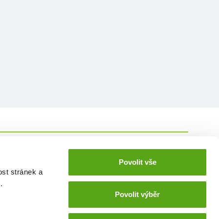
Povolit vše
kariera@benu.cz
ookies
ost stránek a
e
.
Povolit výběr