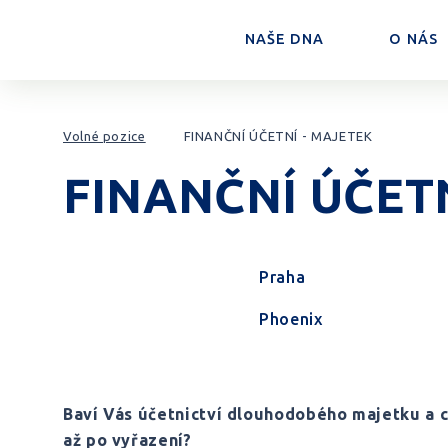
NAŠE DNA
O NÁS
Přeskočit na obsah
Volné pozice
FINANČNÍ ÚČETNÍ - MAJETEK
FINANČNÍ ÚČET
Praha
Phoenix
Baví Vás účetnictví dlouhodobého majetku a c
až po vyřazení?