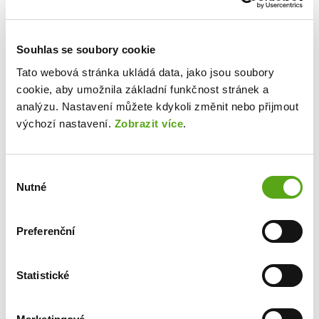
zvýhodněné ceny
5 týdnů dovolené
a
3 Sick Days
/ rok
lékařská péče EUC Plus zdarma
Souhlas se soubory cookie
výhodnější nákup vozů ŠKODA a dalších
Tato webová stránka ukládá data, jako jsou soubory
vybraných automobilek
cookie, aby umožnila základní funkčnost stránek a
zvýhodněné volání pro rodinu a blízké od T-
analýzu. Nastavení můžete kdykoli změnit nebo přijmout
Mobile
výchozí nastavení.
Zobrazit více
.
TANKARTA BENEFIT – tankování za
zvýhodněné ceny v síti Orlen
slevy a jiné výhody u vybraných dodavatelů
Výběr
Nutné
souhlasu
(Alza.cz, UniCredit Bank, vstupenky do
divadel, slevy na ubytování v českých i
zahraničních hotelech aj.)
Preferenční
odměny za doporučení nových kolegů
Statistické
Místo výkonu práce:
Praha hl.m.