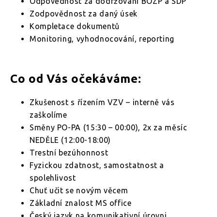
Odpovědnost za dodržování BOZP a SDP
Zodpovědnost za daný úsek
Kompletace dokumentů
Monitoring, vyhodnocování, reporting
Co od Vás očekáváme:
Zkušenost s řízením VZV – interně vás
zaškolíme
Směny PO-PA (15:30 – 00:00), 2x za měsíc
NEDĚLE (12:00-18:00)
Trestní bezúhonnost
Fyzickou zdatnost, samostatnost a
spolehlivost
Chuť učit se novým věcem
Základní znalost MS office
Český jazyk na komunikativní úrovni