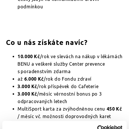
podmínkou
Co u nás získáte navíc?
10.000 Kč
/rok ve slevách na nákup v lékárnách
BENU a veškeré služby Center prevence
s poradenstvím zdarma
až
6.000 Kč
/rok do Fondu zdraví
3.000 Kč
/rok příspěvek do Cafeterie
3.000 Kč
/měsíc věrnostní bonus po 3
odpracovaných letech
MultiSport karta za zvýhodněnou cenu
450 Kč
/ měsíc vč. možnosti doprovodných karet
150 Kč
hodnota stravenky, jídelna za