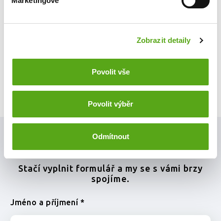
Marketingové
Pracovní poměr:
plný
Platové podmínky:
Zobrazit detaily
dohodou
Povolit vše
Povolit výběr
Odmítnout
Máte zájem o tuto pozici?
Stačí vyplnit formulář a my se s vámi brzy
spojíme.
Jméno a příjmení *