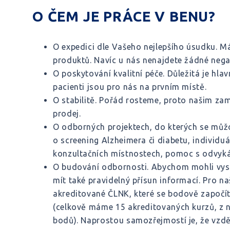
O ČEM JE PRÁCE V BENU?
O expedici dle Vašeho nejlepšího úsudku. Má
produktů. Navíc u nás nenajdete žádné negati
O poskytování kvalitní péče. Důležitá je hla
pacienti jsou pro nás na prvním místě.
O stabilitě. Pořád rosteme, proto našim z
prodej.
O odborných projektech, do kterých se můžou
o screening Alzheimera či diabetu, individuá
konzultačních místnostech, pomoc s odvykán
O budování odbornosti. Abychom mohli vys
mít také pravidelný přísun informací. Pro n
akreditované ČLNK, které se bodově započít
(celkově máme 15 akreditovaných kurzů, z 
bodů). Naprostou samozřejmostí je, že vzd