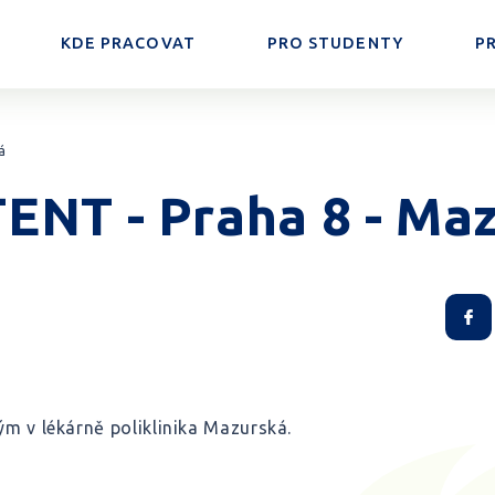
KDE PRACOVAT
PRO STUDENTY
P
á
NT - Praha 8 - Ma
ým v lékárně poliklinika Mazurská.