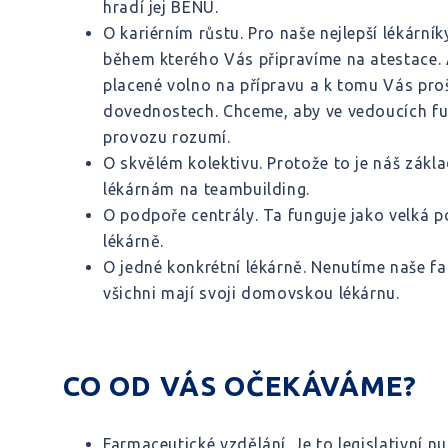
hradí jej BENU.
O kariérním růstu. Pro naše nejlepší lékárn
během kterého Vás připravíme na atestace
placené volno na přípravu a k tomu Vás pr
dovednostech. Chceme, aby ve vedoucích funkc
provozu rozumí.
O skvělém kolektivu. Protože to je náš zákl
lékárnám na teambuilding.
O podpoře centrály. Ta funguje jako velká p
lékárně.
O jedné konkrétní lékárně. Nenutíme naše fa
všichni mají svoji domovskou lékárnu.
CO OD VÁS OČEKÁVÁME?
Farmaceutické vzdělání. Je to legislativní nu