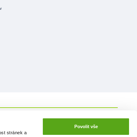
 v
Povolit vše
kariera@benu.cz
ookies
ost stránek a