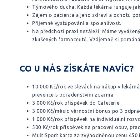
Týmového ducha. Každá lékárna funguje jako
Zájem o pacienta a jeho zdraví a ochotu po
Příjemné vystupování a spolehlivost.
Na předchozí praxi nezáleží. Máme vyvážený 
zkušených farmaceutů. Vzájemně si pomáhám
CO U NÁS ZÍSKÁTE NAVÍC?
10 000 Kč/rok ve slevách na nákup v lékárn
prevence s poradenstvím zdarma
3 000 Kč/rok příspěvek do Cafeterie
3 000 Kč/měsíc věrnostní bonus po 3 odpra
1 000 Kč/rok příspěvek na individuální rozvo
500 Kč/rok příspěvek na pracovní obuv, pr
MultiSport karta za zvýhodněnou cenu 450