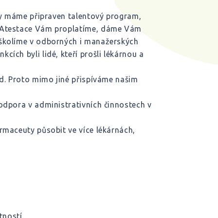
íky máme připraven talentový program,
. Atestace Vám proplatíme, dáme Vám
oškolíme v odborných i manažerských
ích byli lidé, kteří prošli lékárnou a
ad. Proto mimo jiné přispíváme našim
odpora v administrativních činnostech v
rmaceuty působit ve více lékárnách,
tností.