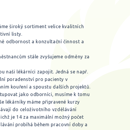
me široký sortiment velice kvalitních
vní listy.
vně odbornost a konzultační činnost a
aměstnancům stále zvyšujeme odměny za
 naši lékárníci zapojit. Jedná se např.
lní poradenství pro pacienty v
ím kouření a spoustu dalších projektů.
tupovat jako odborníci, musíme k tomu
aše lékárníky máme připravené kurzy
ávají do celoživotního vzdělávání
nichž je 14 za maximální možný počet
ělávání probíhá během pracovní doby a