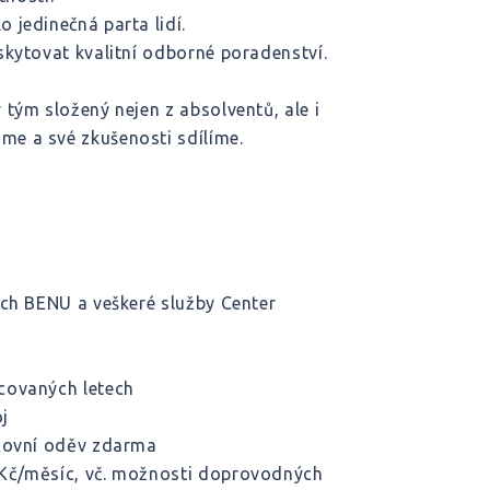
 jedinečná parta lidí.
skytovat kvalitní odborné poradenství.
tým složený nejen z absolventů, ale i
e a své zkušenosti sdílíme.
ách BENU a veškeré služby Center
covaných letech
j
acovní oděv zdarma
 Kč/měsíc, vč. možnosti doprovodných