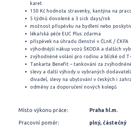
karet
150 Kč hodnota stravenky, kantýna na praco
5 týdnů dovolené a 3 sick days/rok
možnost příspěvku na bydlení nebo poskytn
lékařská péče EUC Plus zdarma
příspěvek na úhradu členství v ČLnK / ČKFA
výhodnější nákup vozů ŠKODA a dalších vy
zvýhodněné volání pro rodinu a blízké od T
Tankarta Benefit – tankování za zvýhodněné 
slevy a další výhody u vybraných dodavatelů
divadel, slevy na ubytování v českých i zahr
odměny za doporučení nových kolegů
Místo výkonu práce:
Praha hl.m.
Pracovní poměr:
plný, částečný