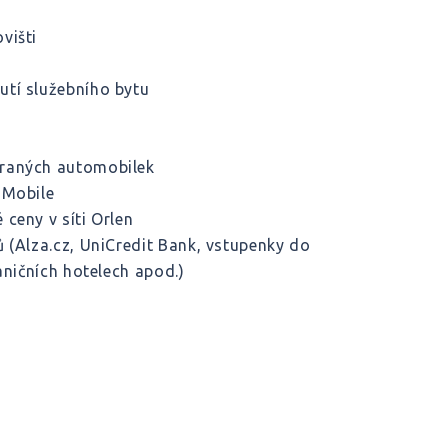
višti
utí služebního bytu
braných automobilek
-Mobile
ceny v síti Orlen
 (Alza.cz, UniCredit Bank, vstupenky do
aničních hotelech apod.)