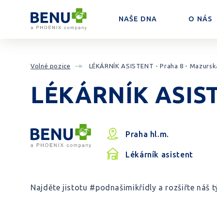
NAŠE DNA
O NÁS
Přeskočit na obsah
Volné pozice
LÉKÁRNÍK ASISTENT - Praha 8 - Mazursk
LÉKÁRNÍK ASISTE
Praha hl.m.
Lékárník asistent
Najděte jistotu #podnašimikřídly a rozšiřte náš t