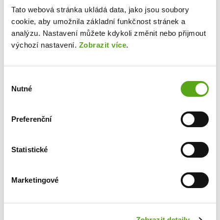
Tato webová stránka ukládá data, jako jsou soubory
TANKARTA BENEFIT – tankování za
cookie, aby umožnila základní funkčnost stránek a
zvýhodněné ceny v síti Orlen
analýzu. Nastavení můžete kdykoli změnit nebo přijmout
slevy a jiné výhody u vybraných dodavatelů
výchozí nastavení.
Zobrazit více
.
(Alza.cz, UniCredit Bank, vstupenky do
divadel, slevy na ubytování v českých i
zahraničních hotelech aj.)
Výběr
Nutné
odměny za doporučení nových kolegů
souhlasu
Místo výkonu práce:
Preferenční
Praha hl.m.
Pracovní poměr:
Statistické
plný
Platové podmínky:
Marketingové
dohodou
Zobrazit detaily