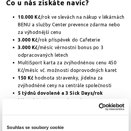
Co u nás získáte navíc?
10.000 Kč
/rok ve slevách na nákup v lékárnách
BENU a služby Center prevence zdarma nebo
za výhodnější cenu
3.000 Kč
/rok příspěvek do Cafeterie
3.000 Kč
/měsíc věrnostní bonus po 3
odpracovaných letech
MultiSport karta za zvýhodněnou cenu 450
Kč/měsíc vč. možnosti doprovodných karet
150 Kč
hodnota stravenky, jídelna za
zvýhodněné ceny na centrále společnosti
5 týdnů dovolené a 3 Sick Days/rok
lékařská péče EUC Plus zdarma
výhodnější nákup vozů Volkswagen a dalších
vybraných automobilek
zvýhodněné volání pro rodinu a blízké od T-
Souhlas se soubory cookie
Mobile