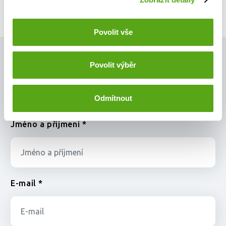
Povolit vše
Máte zájem o tuto pozici?
Povolit výběr
Stačí vyplnit formulář a my se s vámi brzy
Odmítnout
spojíme.
Jméno a příjmení *
E-mail *