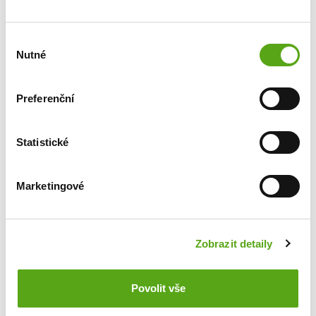
pracovišti
5 týdnů dovolené a 3 sick days/rok
Výběr
možnost příspěvku na bydlení nebo
Nutné
souhlasu
poskytnutí služebního bytu
lékařská péče EUC Plus zdarma
příspěvek na úhradu členství v ČLnK / ČKFA
Preferenční
výhodnější nákup vozů ŠKODA a dalších
vybraných automobilek
Statistické
zvýhodněné volání pro rodinu a blízké od T-
Mobile
Marketingové
Tankarta Benefit – tankování za zvýhodněné
ceny v síti Orlen
slevy a další výhody u vybraných dodavatelů
Zobrazit detaily
(Alza.cz, UniCredit Bank, vstupenky do
divadel, slevy na ubytování v českých i
zahraničních hotelech apod.)
Povolit vše
odměny za doporučení nových kolegů