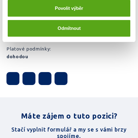
Povolit výběr
Místo výkonu práce:
Praha hl.m.
Odmítnout
Pracovní poměr:
plný
Platové podmínky:
dohodou
Máte zájem o tuto pozici?
Stačí vyplnit formulář a my se s vámi brzy
spojíme.