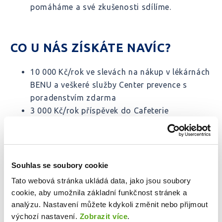
pomáháme a své zkušenosti sdílíme.
CO U NÁS ZÍSKÁTE NAVÍC?
10 000 Kč/rok ve slevách na nákup v lékárnách
BENU a veškeré služby Center prevence s
poradenstvím zdarma
3 000 Kč/rok příspěvek do Cafeterie
3 000 Kč/měsíc věrnostní bonus po 3
odpracovaných letech
1 000 Kč/rok příspěvek na individuální rozvoj
500 Kč/rok příspěvek na pracovní obuv,
Souhlas se soubory cookie
pracovní oděv zdarma
Tato webová stránka ukládá data, jako jsou soubory
MultiSport karta za zvýhodněnou cenu 450
cookie, aby umožnila základní funkčnost stránek a
Kč/měsíc, vč. možnosti doprovodných karet
analýzu. Nastavení můžete kdykoli změnit nebo přijmout
150 Kč hodnota stravenky, kantýna na
výchozí nastavení.
Zobrazit více
.