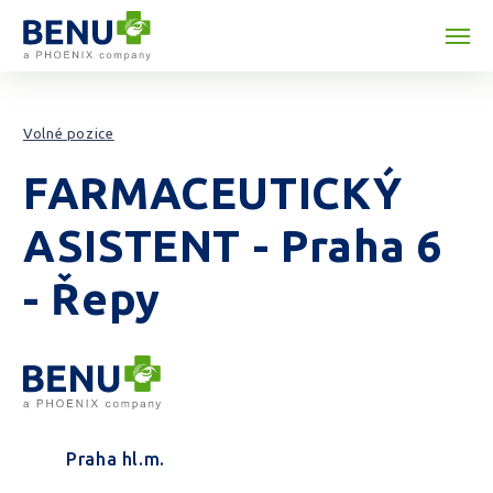
Přeskočit na obsah
Volné pozice
FARMACEUTICKÝ
ASISTENT - Praha 6
- Řepy
Praha hl.m.