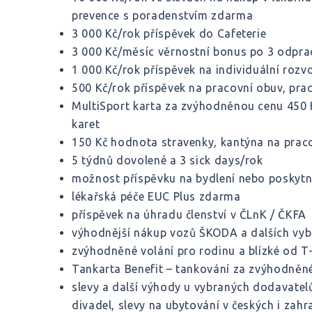
prevence s poradenstvím zdarma
3 000 Kč/rok příspěvek do Cafeterie
3 000 Kč/měsíc věrnostní bonus po 3 odpra
1 000 Kč/rok příspěvek na individuální rozvo
500 Kč/rok příspěvek na pracovní obuv, pr
MultiSport karta za zvýhodněnou cenu 450
karet
150 Kč hodnota stravenky, kantýna na praco
5 týdnů dovolené a 3 sick days/rok
možnost příspěvku na bydlení nebo poskytn
lékařská péče EUC Plus zdarma
příspěvek na úhradu členství v ČLnK / ČKFA
výhodnější nákup vozů ŠKODA a dalších vy
zvýhodněné volání pro rodinu a blízké od T
Tankarta Benefit – tankování za zvýhodněné 
slevy a další výhody u vybraných dodavatelů
divadel, slevy na ubytování v českých i zahr