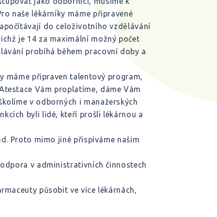
tupovat jako odborníci, musíme k
 Pro naše lékárníky máme připravené
apočítávají do celoživotního vzdělávání
nichž je 14 za maximální možný počet
ělávání probíhá během pracovní doby a
íky máme připraven talentový program,
. Atestace Vám proplatíme, dáme Vám
oškolíme v odborných i manažerských
ích byli lidé, kteří prošli lékárnou a
ad. Proto mimo jiné přispíváme našim
podpora v administrativních činnostech
armaceuty působit ve více lékárnách,