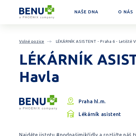
NAŠE DNA
O NÁS
Přeskočit na obsah
Volné pozice
LÉKÁRNÍK ASISTENT - Praha 6 - Letiště V
LÉKÁRNÍK ASISTE
Havla
Praha hl.m.
Lékárník asistent
Najděte jistotu #podnašimikřídly a rozšiřte náš t