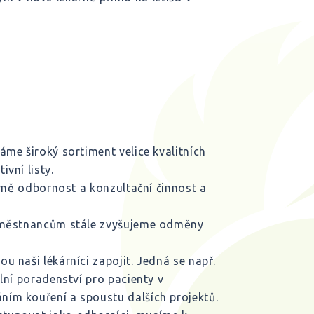
me široký sortiment velice kvalitních
vní listy.
avně odbornost a konzultační činnost a
zaměstnancům stále zvyšujeme odměny
 naši lékárníci zapojit. Jedná se např.
lní poradenství pro pacienty v
ím kouření a spoustu dalších projektů.