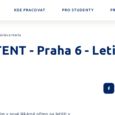
KDE PRACOVAT
PRO STUDENTY
P
áclava Havla
NT - Praha 6 - Let
ým v nové lékárně přímo na letišti v