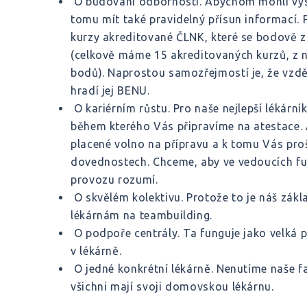
O budování odbornosti. Abychom mohli vys
tomu mít také pravidelný přísun informací.
kurzy akreditované ČLNK, které se bodově z
(celkově máme 15 akreditovaných kurzů, z 
bodů). Naprostou samozřejmostí je, že vzd
hradí jej BENU.
O kariérním růstu. Pro naše nejlepší lékárn
během kterého Vás připravíme na atestace
placené volno na přípravu a k tomu Vás pr
dovednostech. Chceme, aby ve vedoucích funkc
provozu rozumí.
O skvělém kolektivu. Protože to je náš zákl
lékárnám na teambuilding.
O podpoře centrály. Ta funguje jako velká 
v lékárně.
O jedné konkrétní lékárně. Nenutíme naše f
všichni mají svoji domovskou lékárnu.