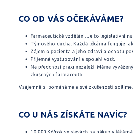
CO OD VÁS OČEKÁVÁME?
Farmaceutické vzdělání. Je to legislativní nu
Týmového ducha. Každá lékárna funguje jako
Zájem o pacienta a jeho zdraví a ochotu po
Příjemné vystupování a spolehlivost.
Na předchozí praxi nezáleží. Máme vyvážený 
zkušených farmaceutů.
Vzájemně si pomáháme a své zkušenosti sdílíme.
CO U NÁS ZÍSKÁTE NAVÍC?
10 000 Kč/rok ve slevách na nákup v lékárn