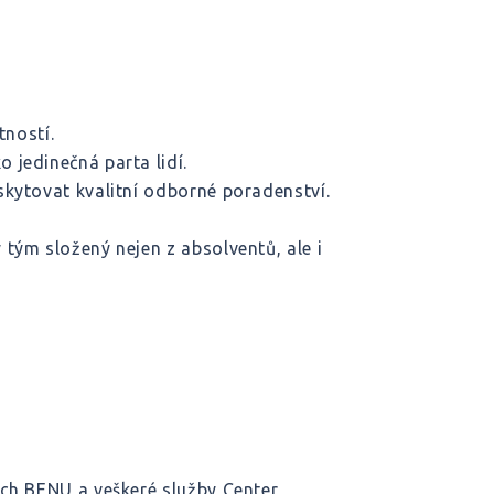
tností.
 jedinečná parta lidí.
skytovat kvalitní odborné poradenství.
tým složený nejen z absolventů, ale i
ách BENU a veškeré služby Center