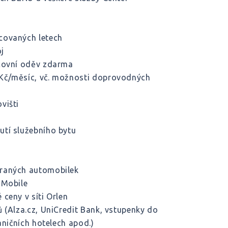
covaných letech
j
acovní oděv zdarma
 Kč/měsíc, vč. možnosti doprovodných
višti
utí služebního bytu
braných automobilek
-Mobile
ceny v síti Orlen
 (Alza.cz, UniCredit Bank, vstupenky do
aničních hotelech apod.)