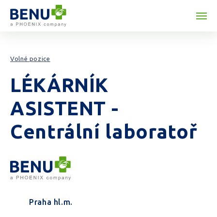
Přeskočit na obsah
Volné pozice
LÉKÁRNÍK
ASISTENT -
Centrální laboratoř
Praha hl.m.