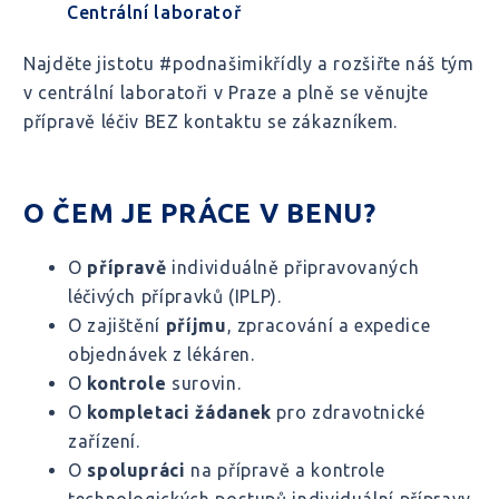
Centrální laboratoř
Najděte jistotu #podnašimikřídly a rozšiřte náš tým
v centrální laboratoři v Praze a plně se věnujte
přípravě léčiv BEZ kontaktu se zákazníkem.
O ČEM JE PRÁCE V BENU?
O
přípravě
individuálně připravovaných
léčivých přípravků (IPLP)
.
O zajištění
příjmu
, zpracování a expedice
objednávek z lékáren.
O
kontrole
surovin.
O
kompletaci žádanek
pro zdravotnické
zařízení.
O
spolupráci
na přípravě a kontrole
technologických postupů individuální přípravy.