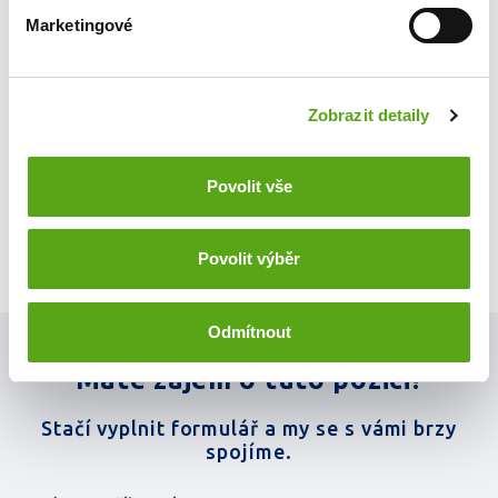
Marketingové
VŠ
Pracovní poměr:
plný, částečný
Zobrazit detaily
Platové podmínky:
53 000 Kč/měs
Povolit vše
Povolit výběr
Odmítnout
Máte zájem o tuto pozici?
Stačí vyplnit formulář a my se s vámi brzy
spojíme.