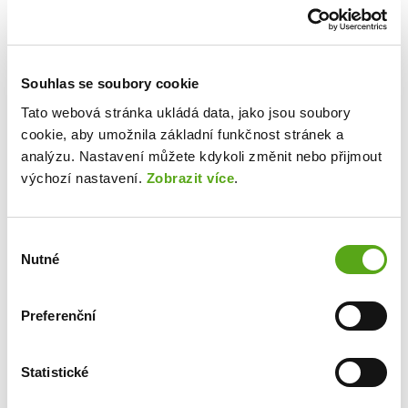
lékařská péče EUC Plus zdarma
příspěvek na úhradu členství v ČLnK/ČKFA
výhodnější nákup vozů ŠKODA a dalších
Souhlas se soubory cookie
vybraných automobilek
zvýhodněné volání pro rodinu a blízké od T-
Tato webová stránka ukládá data, jako jsou soubory
Mobile
cookie, aby umožnila základní funkčnost stránek a
TANKARTA BENEFIT – tankování za
analýzu. Nastavení můžete kdykoli změnit nebo přijmout
výchozí nastavení.
Zobrazit více
.
zvýhodněné ceny v síti Orlen
slevy a jiné výhody u vybraných dodavatelů
(Alza.cz, UniCredit Bank, vstupenky do
Výběr
divadel, slevy na ubytování v českých i
Nutné
souhlasu
zahraničních hotelech aj.)
odměny za doporučení nových kolegů
Preferenční
Místo výkonu práce:
Praha hl.m.
Statistické
Vzdělání: