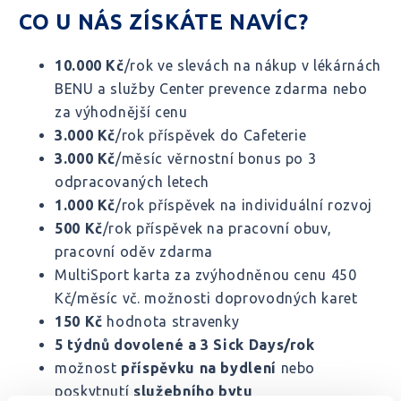
CO U NÁS ZÍSKÁTE NAVÍC?
10.000 Kč
/rok ve slevách na nákup v lékárnách
BENU a služby Center prevence zdarma nebo
za výhodnější cenu
3.000 Kč
/rok příspěvek do Cafeterie
3.000 Kč
/měsíc věrnostní bonus po 3
odpracovaných letech
1.000 Kč
/rok příspěvek na individuální rozvoj
500 Kč
/rok příspěvek na pracovní obuv,
pracovní oděv zdarma
MultiSport karta za zvýhodněnou cenu 450
Kč/měsíc vč. možnosti doprovodných karet
150 Kč
hodnota stravenky
5 týdnů dovolené a 3 Sick Days/rok
možnost
příspěvku na bydlení
nebo
poskytnutí
služebního bytu