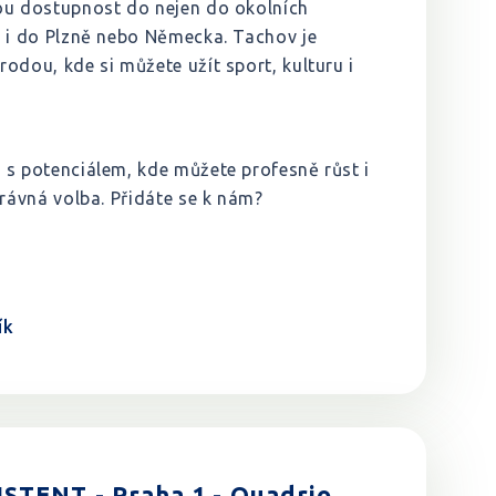
ou dostupnost do nejen do okolních
e i do Plzně nebo Německa. Tachov je
odou, kde si můžete užít sport, kulturu i
 s potenciálem, kde můžete profesně růst i
právná volba. Přidáte se k nám?
ík
STENT - Praha 1 - Quadrio