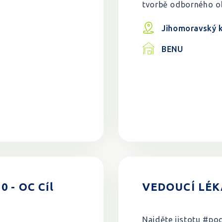
tvorbě odborného 
Jihomoravský k
BENU
 - OC Cíl
VEDOUCÍ LÉKÁ
Najděte jistotu #pod