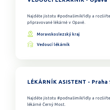
Najděte jistotu #podnašimikřídly a rozšiřt
připravované lékárně v Opavě.
Moravskoslezský kraj
Vedoucí lékárník
LÉKÁRNÍK ASISTENT - Praha 
Najděte jistotu #podnašimikřídly a rozšiř
lékárně Černý Most.