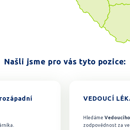
Našli jsme pro vás tyto pozice:
rozápadní
VEDOUCÍ LÉKÁ
Hledáme
Vedoucího
árníka.
zodpovědnost za ved