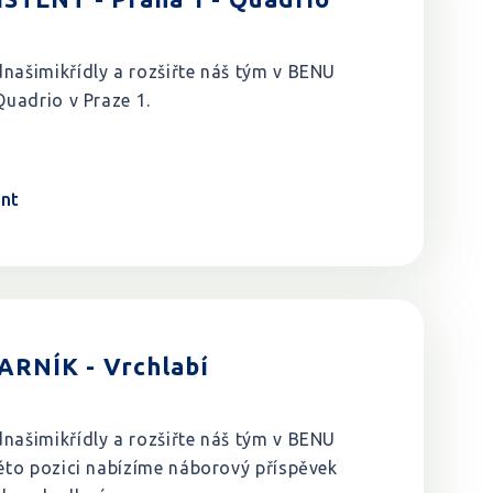
našimikřídly a rozšiřte náš tým v BENU
Quadrio v Praze 1.
ent
RNÍK - Vrchlabí
našimikřídly a rozšiřte náš tým v BENU
této pozici nabízíme náborový příspěvek