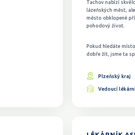
Tachov nabízí skvěl
lázeňských měst, al
město obklopené přír
pohodový život.
Pokud hledáte místo
dobře žít, jsme ta s
Plzeňský kraj
Vedoucí lékárn
LÉKÁRNÍK ASI