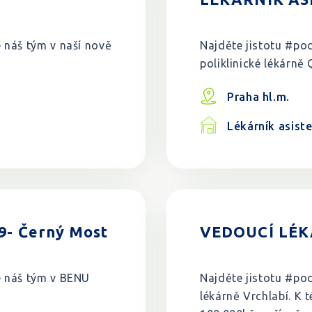
e náš tým v naší nově
Najděte jistotu #pod
poliklinické lékárně 
Praha hl.m.
Lékárník asist
9- Černý Most
VEDOUCÍ LÉKA
te náš tým v BENU
Najděte jistotu #pod
lékárně Vrchlabí. K 