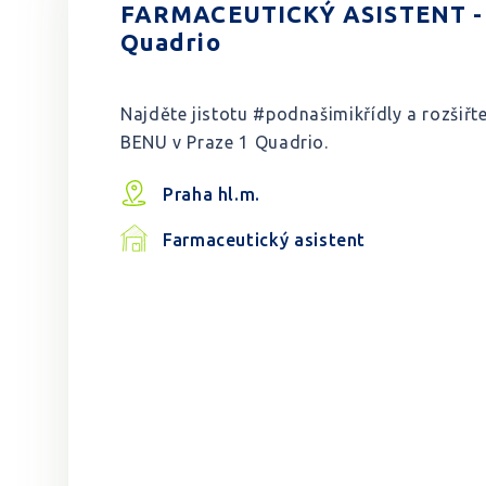
FARMACEUTICKÝ ASISTENT - 
Quadrio
Najděte jistotu #podnašimikřídly a rozšiřt
BENU v Praze 1 Quadrio.
Praha hl.m.
Farmaceutický asistent