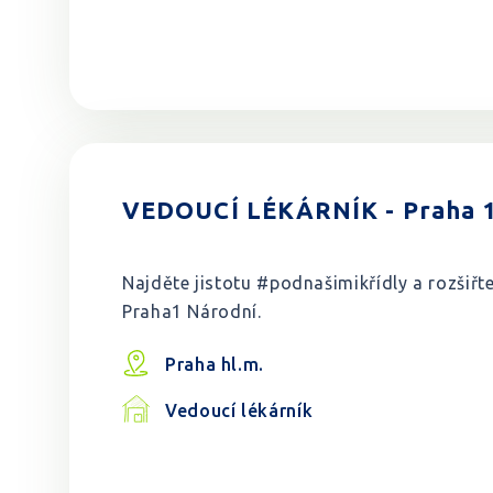
VEDOUCÍ LÉKÁRNÍK - Praha 1
Najděte jistotu #podnašimikřídly a rozšiřt
Praha1 Národní.
Praha hl.m.
Vedoucí lékárník