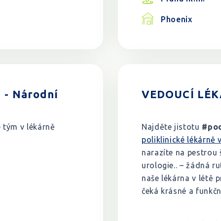
Phoenix
 - Národní
VEDOUCÍ LÉKÁ
e tým v lékárně
Najděte jistotu
#pod
poliklinické lékárně
narazíte na pestrou 
urologie.. – žádná ru
naše lékárna v létě 
čeká krásné a funkčn