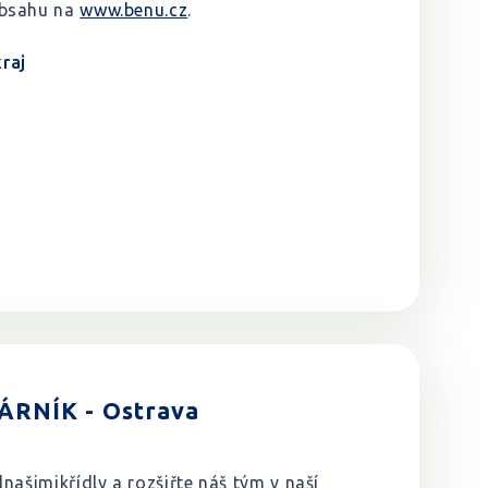
obsahu na
www.benu.cz
.
raj
RNÍK - Ostrava
našimikřídly a rozšiřte náš tým v naší