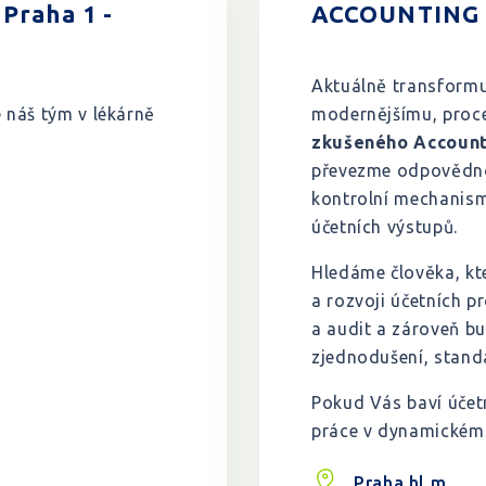
Praha 1 -
ACCOUNTING
Aktuálně transformu
e náš tým v lékárně
modernějšímu, proc
zkušeného Account
převezme odpovědnos
kontrolní mechanismy
účetních výstupů.
Hledáme člověka, kte
a rozvoji účetních 
a audit a zároveň bu
zjednodušení, standa
Pokud Vás baví účetn
práce v dynamickém 
Praha hl.m.