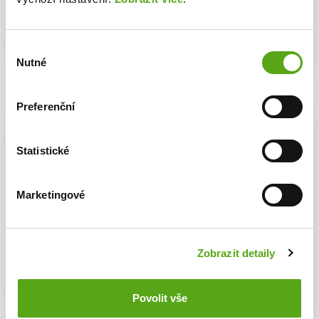
Česká republika
lékárna
Výběr
Nutné
souhlasu
Preferenční
LÉKÁRNÍK ASISTENT - Ústí nad
Labem
Statistické
Najděte jistotu #podnašimikřídly a rozšiřte náš
Marketingové
tým v lékárně BENU Ústí nad Labem, OC
Kaufland.
Zobrazit detaily
Ústecký kraj
Lékárník asistent
Povolit vše