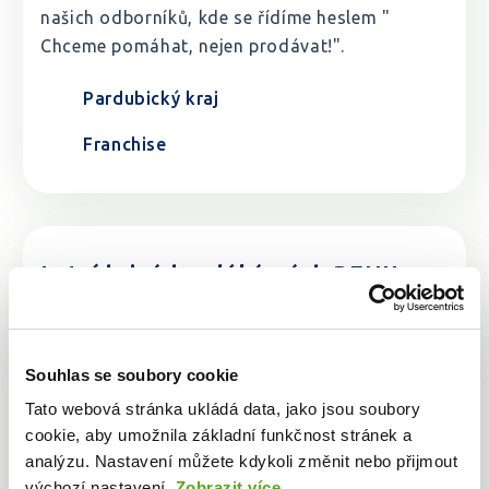
našich odborníků, kde se řídíme heslem "
Chceme pomáhat, nejen prodávat!".
Pardubický kraj
Franchise
Letní brigáda v lékárnách BENU -
2026
Pro studenty oborů farmaceutický asistent a
Souhlas se soubory cookie
farmacie nabízíme brigády v lékárnách BENU v
Tato webová stránka ukládá data, jako jsou soubory
rámci celé České republiky a Centrální
cookie, aby umožnila základní funkčnost stránek a
laboratoři v Praze.
analýzu. Nastavení můžete kdykoli změnit nebo přijmout
výchozí nastavení.
Zobrazit více
.