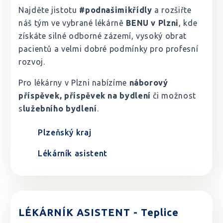
Najděte jistotu
#podnašimikřídly
a rozšiřte
náš tým ve vybrané lékárně
BENU v Plzni
, kde
získáte silné odborné zázemí, vysoký obrat
pacientů a velmi dobré podmínky pro profesní
rozvoj.
Pro lékárny v Plzni nabízíme
náborový
příspěvek, příspěvek na bydlení
či možnost
s
lužebního bydlení
.
Plzeňský kraj
Lékárník asistent
LÉKÁRNÍK ASISTENT - Teplice