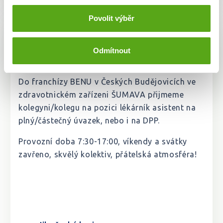
Povolit výběr
LÉKÁRNÍK ASISTENT - České
Budějovice
Odmítnout
Do franchízy BENU v Českých Budějovicích ve
zdravotnickém zařízeni ŠUMAVA přijmeme
kolegyni/kolegu na pozici lékárník asistent na
plný/částečný úvazek, nebo i na DPP.
Provozní doba 7:30-17:00, víkendy a svátky
zavřeno, skvělý kolektiv, přátelská atmosféra!