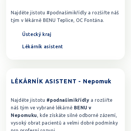
Najděte jistotu #podnašimikřídly a rozšiřte náš
tým v lékárně BENU Teplice, OC Fontána.
Ústecký kraj
Lékárník asistent
LÉKÁRNÍK ASISTENT - Nepomuk
Najděte jistotu
#podnašimikřídly
a rozšiřte
náš tým ve vybrané lékárně
BENU v
Nepomuku
, kde získáte silné odborné zázemí,
vysoký obrat pacientů a velmi dobré podmínky
pro profesní rozvoj.